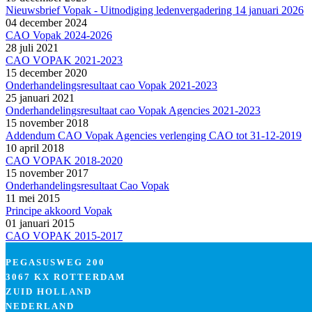
Nieuwsbrief Vopak - Uitnodiging ledenvergadering 14 januari 2026
04 december 2024
CAO Vopak 2024-2026
28 juli 2021
CAO VOPAK 2021-2023
15 december 2020
Onderhandelingsresultaat cao Vopak 2021-2023
25 januari 2021
Onderhandelingsresultaat cao Vopak Agencies 2021-2023
15 november 2018
Addendum CAO Vopak Agencies verlenging CAO tot 31-12-2019
10 april 2018
CAO VOPAK 2018-2020
15 november 2017
Onderhandelingsresultaat Cao Vopak
11 mei 2015
Principe akkoord Vopak
01 januari 2015
CAO VOPAK 2015-2017
PEGASUSWEG 200
3067 KX ROTTERDAM
ZUID HOLLAND
NEDERLAND