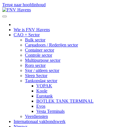
Terug naar hoofdinhoud
Wie is FNV Havens
CAO + Sector
Bulk sector
Cargadoors / Rederijen sector
Container sector
Controle sector
Multipurpose sector
Roro sector
Sjor / uitleen sector
Sleep Sector
Tankopslag sector
VOPAK
Koole
Eurotank
BOTLEK TANK TERMINAL
Evos
Vesta Terminals
Veerdiensten
Internationaal vakbondswerk
Nieuws