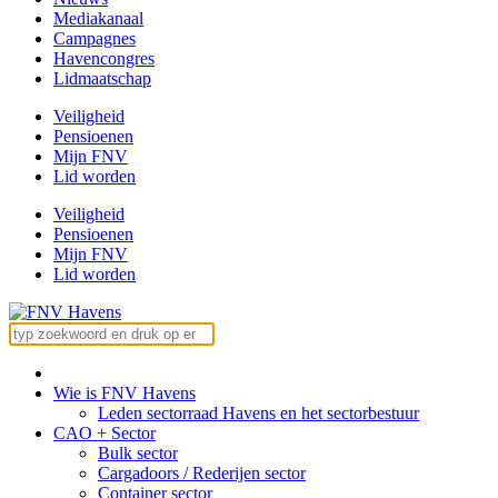
Mediakanaal
Campagnes
Havencongres
Lidmaatschap
Veiligheid
Pensioenen
Mijn FNV
Lid worden
Veiligheid
Pensioenen
Mijn FNV
Lid worden
Wie is FNV Havens
Leden sectorraad Havens en het sectorbestuur
CAO + Sector
Bulk sector
Cargadoors / Rederijen sector
Container sector