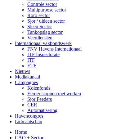
Controle sector
Multipurpose sector
Roro sector
Sjor / uitleen sector
Sleep Sector
Tankopslag sector
Veerdiensten
Internationaal vakbondswerk
FNV Havens Internationaal
ITF Inspectorate
ITF
ETF
Nieuws
Mediakanaal
Campagnes
Kolenfonds
Eerder stoppen met werken
Sjor Feeders
CER
Automatisering
Havencongres
Lidmaatschap
Home
CAO + Sector